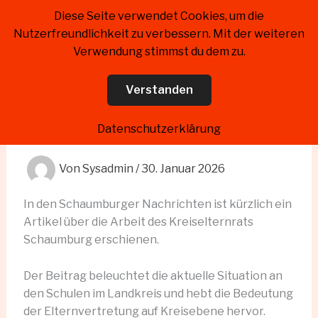
Zum
Diese Seite verwendet Cookies, um die
Kreiselternrat Landkreis
Inhalt
Nutzerfreundlichkeit zu verbessern. Mit der weiteren
Schaumburg
springen
Verwendung stimmst du dem zu.
Verstanden
Kreiselternrat in den
Schaumburger Nachrichten
Datenschutzerklärung
Von
Sysadmin
/
30. Januar 2026
In den Schaumburger Nachrichten ist kürzlich ein
Artikel über die Arbeit des Kreiselternrats
Schaumburg erschienen.
Der Beitrag beleuchtet die aktuelle Situation an
den Schulen im Landkreis und hebt die Bedeutung
der Elternvertretung auf Kreisebene hervor.