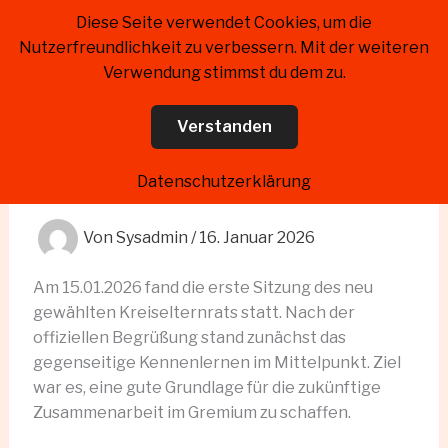
Zum
Diese Seite verwendet Cookies, um die
Kreiselternrat Landkreis
Inhalt
Nutzerfreundlichkeit zu verbessern. Mit der weiteren
Schaumburg
springen
Verwendung stimmst du dem zu.
Verstanden
Erste Sitzung des neuen
Kreiselternrats
Datenschutzerklärung
Von
Sysadmin
/
16. Januar 2026
Am 15.01.2026 fand die erste Sitzung des neu
gewählten Kreiselternrats statt. Nach der
offiziellen Begrüßung stand zunächst das
gegenseitige Kennenlernen im Mittelpunkt. Ziel
war es, eine gute Grundlage für die zukünftige
Zusammenarbeit im Gremium zu schaffen.