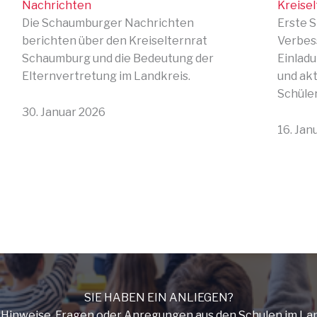
Nachrichten
Kreisel
Die Schaumburger Nachrichten
Erste S
berichten über den Kreiselternrat
Verbess
Schaumburg und die Bedeutung der
Einladu
Elternvertretung im Landkreis.
und ak
Schüle
30. Januar 2026
16. Jan
SIE HABEN EIN ANLIEGEN?
r Hinweise, Fragen oder Anregungen aus den Schulen im La