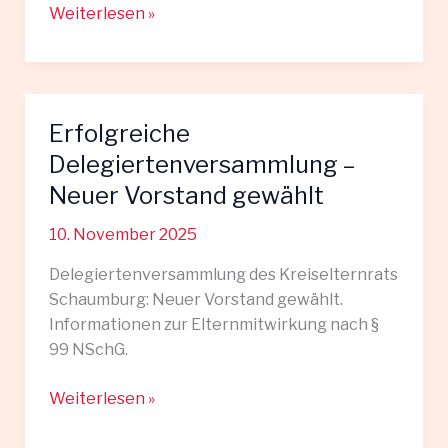
Erste
Weiterlesen »
Sitzung
des
neuen
Kreiselternrats
Erfolgreiche
Delegiertenversammlung –
Neuer Vorstand gewählt
10. November 2025
Delegiertenversammlung des Kreiselternrats
Schaumburg: Neuer Vorstand gewählt.
Informationen zur Elternmitwirkung nach §
99 NSchG.
Erfolgreiche
Weiterlesen »
Delegiertenversammlung
–