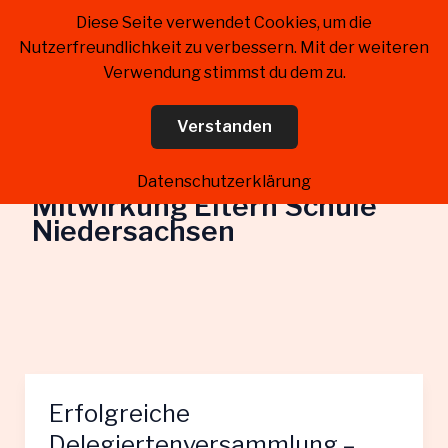
Zum
Diese Seite verwendet Cookies, um die
Kreiselternrat Landkreis
Inhalt
Nutzerfreundlichkeit zu verbessern. Mit der weiteren
Schaumburg
springen
Verwendung stimmst du dem zu.
Verstanden
Datenschutzerklärung
Mitwirkung Eltern Schule
Niedersachsen
Erfolgreiche
Delegiertenversammlung –