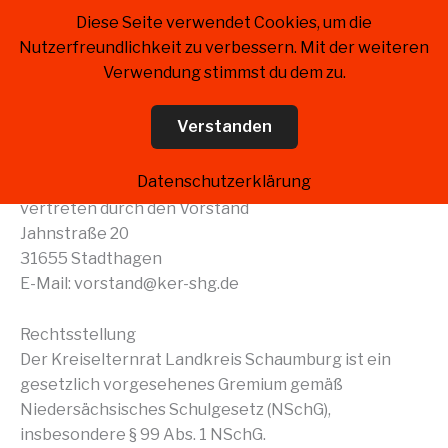
Zum
Diese Seite verwendet Cookies, um die
Kreiselternrat Landkreis
Inhalt
Nutzerfreundlichkeit zu verbessern. Mit der weiteren
Schaumburg
springen
Verwendung stimmst du dem zu.
Impressum
Verstanden
Angaben gemäß § 5 TMG
Datenschutzerklärung
Kreiselternrat Landkreis Schaumburg
vertreten durch den Vorstand
Jahnstraße 20
31655 Stadthagen
E-Mail: vorstand@ker-shg.de
Rechtsstellung
Der Kreiselternrat Landkreis Schaumburg ist ein
gesetzlich vorgesehenes Gremium gemäß
Niedersächsisches Schulgesetz (NSchG),
insbesondere § 99 Abs. 1 NSchG.